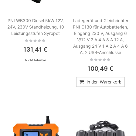
PNI WB300 Diesel 5kW 12V,
Ladegerät und Gleichrichter
24V, 230V Standheizung, 10
PNI C130 für Autobatterien,
Leistungsstufen Syropot
Eingang 230 V, Ausgang 6
V/12 V 2 A 4 A 8 A 12 A,
Rating:
0%
Ausgang 24 V 1 A 2 A 4 A 6
131,41 €
A, 2 USB-Anschlüsse
Rating:
Nicht lieferbar
0%
100,49 €
In den Warenkorb