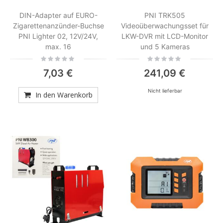
DIN-Adapter auf EURO-
PNI TRK505
Zigarettenanzünder-Buchse
Videoüberwachungsset für
PNI Lighter 02, 12V/24V,
LKW-DVR mit LCD-Monitor
max. 16
und 5 Kameras
Rating:
Rating:
0%
0%
7,03 €
241,09 €
Nicht lieferbar
In den Warenkorb