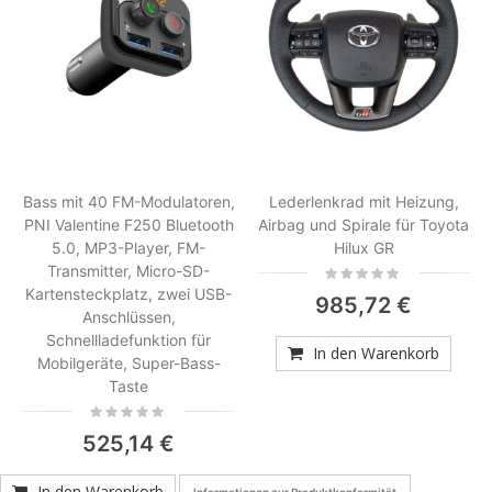
Bass mit 40 FM-Modulatoren,
Lederlenkrad mit Heizung,
PNI Valentine F250 Bluetooth
Airbag und Spirale für Toyota
5.0, MP3-Player, FM-
Hilux GR
Transmitter, Micro-SD-
Rating:
0%
Kartensteckplatz, zwei USB-
985,72 €
Anschlüssen,
Schnellladefunktion für
In den Warenkorb
Mobilgeräte, Super-Bass-
Taste
Rating:
0%
525,14 €
In den Warenkorb