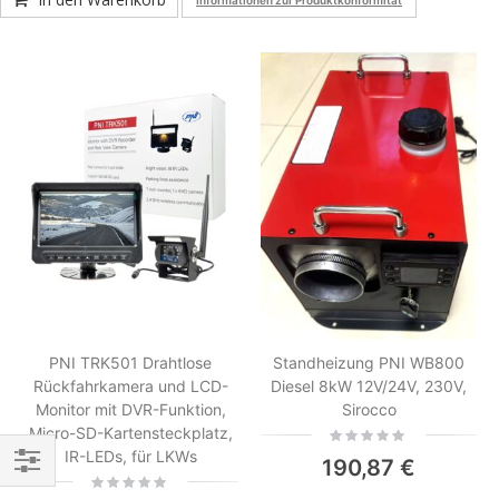
Informationen zur Produktkonformität
PNI TRK501 Drahtlose
Standheizung PNI WB800
Rückfahrkamera und LCD-
Diesel 8kW 12V/24V, 230V,
Monitor mit DVR-Funktion,
Sirocco
Micro-SD-Kartensteckplatz,
Rating:
0%
IR-LEDs, für LKWs
190,87 €
Rating:
Einkaufsoptionen
0%