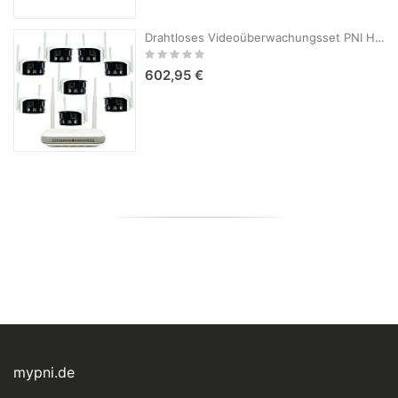
Drahtloses Videoüberwachungsset PNI House WiFi800 NVR und 8 Kameras PNI IP590 2 x 2 MP
Rating:
0%
602,95 €
mypni.de