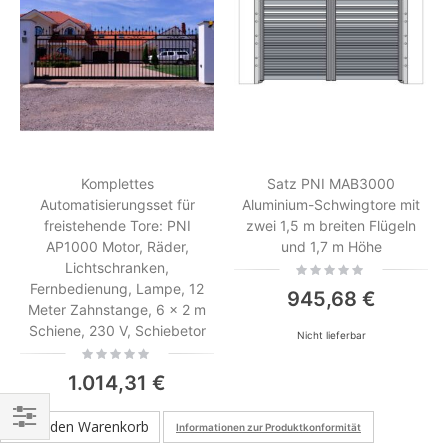
Komplettes
Satz PNI MAB3000
Automatisierungsset für
Aluminium-Schwingtore mit
freistehende Tore: PNI
zwei 1,5 m breiten Flügeln
AP1000 Motor, Räder,
und 1,7 m Höhe
Lichtschranken,
Rating:
0%
Fernbedienung, Lampe, 12
945,68 €
Meter Zahnstange, 6 x 2 m
Schiene, 230 V, Schiebetor
Nicht lieferbar
Rating:
0%
1.014,31 €
In den Warenkorb
Informationen zur Produktkonformität
Einkaufsoptionen