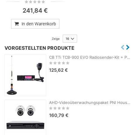
Rating:
0%
241,84 €
In den Warenkorb
Zeige
VORGESTELLTEN PRODUKTE
CB TTi TCB-900 EVO Radiosender-Kit + PNI ML70 CB-Antenne, Länge 70 cm
Rating:
0%
125,62 €
AHD-Videoüberwachungspaket PNI House AHD880, 8 Kanäle, 5 MP – DVR/NVR und 2 Außenkameras AHD25, 5 MP, Kuppel, IP66
Rating:
0%
160,79 €