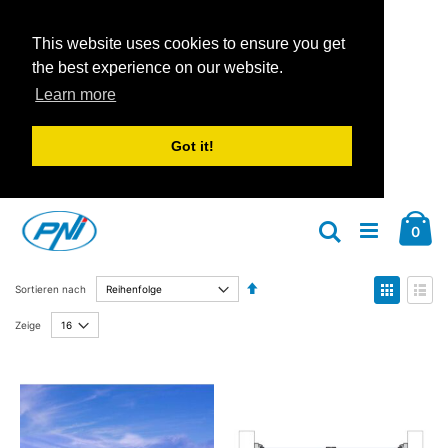
This website uses cookies to ensure you get
the best experience on our website.
Learn more
Got it!
Zum
Car
Inhalt
Arti
0
Suche
springen
Absteigend
Anzeige
Sortieren nach
sortieren
als
Liste
Liste
Zeige