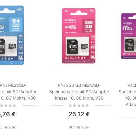
Drahtloses Videoüberwachungsset PNI House WiFi800 NVR und 8 PNI IP744 4MP-Kameras
ating:
Rating:
0%
0%
241,18 €
122,60 €
AHD-Videoüberwachungspaket PNI House AHD880, 8 Kanäle, 5 MP – DVR/NVR und 4 Außenkameras AHD25, 5 MP, Kuppel, IP66
ating:
Rating:
0%
0%
231,13 €
251,23 €
PNI MicroSD-
PNI 256 GB MicroSD-
Pac
te mit SD-Adapter
Speicherkarte mit SD-Adapter
Speicher
10, 80 Mbit/s, V30
Klasse 10, 80 Mb/s, V30
10, 8
CB TTi TCB-900 EVO Radiosender-Kit + PNI ML100 CB-Antenne mit Magnet
Adap
ing:
Rating:
0%
ating:
Rating:
6,76 €
25,12 €
0%
0%
125,62 €
60,30 €
ht lieferbar
Nicht lieferbar