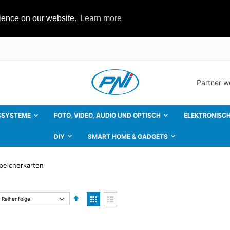
rience on our website.
Learn more
Partner 
SSYSTEME
FOTO, VIDEO, AUDIO UND OPTISCH
ELEKTRONISCH
DIY
SMART HOME & GADGETS
peicherkarten
Absteigend
Anzeigen
sortieren
als
Liste
Liste