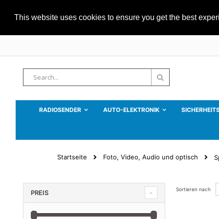
This website uses cookies to ensure you get the best expe
Zum
Inhalt
springen
Suche
Suche
RADIOSENDER
AUTO-ELEKTRONIK
SICHERHEIT
Startseite
Foto, Video, Audio und optisch
S
Sortieren nach
PREIS