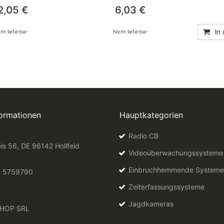
0%
2,05 €
6,03 €
In
ht lieferbar
Nicht lieferbar
formationen
Hauptkategorien
Radio CB
ls 56, DE 96142 Hollfeld
Videoüberwachungssysteme
Einbruchhemmende Systeme
4 5759790
Zeiterfassungssysteme
Jagdkameras
HOP SRL