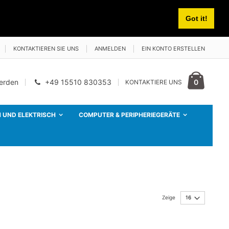
Got it!
KONTAKTIEREN SIE UNS
ANMELDEN
EIN KONTO ERSTELLEN
Cart
Artikel
0
werden
+49 15510 830353
KONTAKTIERE UNS
 UND ELEKTRISCH
COMPUTER & PERIPHERIEGERÄTE
Zeige