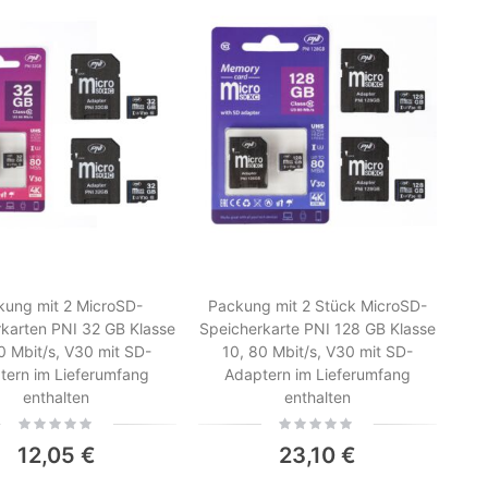
CB TTi TCB-900 EVO Radiosender-Kit + PNI Extra 45 CB-Antenne mit Magnet
Drahtloses Videoüberwachungsset PNI House WiFi800 NVR und 4 PNI IP840-Außenkameras, 8 MP, 4K, IP65
kung mit 2 MicroSD-
Packung mit 2 Stück MicroSD-
karten PNI 32 GB Klasse
Speicherkarte PNI 128 GB Klasse
0 Mbit/s, V30 mit SD-
10, 80 Mbit/s, V30 mit SD-
Auto-DVR-Kamera PNI Voyager S1700 4K UHD, 3-Zoll-Bildschirm, zyklische Aufzeichnung, Parküberwachung, Bewegungserkennung, 12V/24V-Stromversorgung
tern im Lieferumfang
Adaptern im Lieferumfang
enthalten
enthalten
Rating:
Rating:
0%
0%
12,05 €
23,10 €