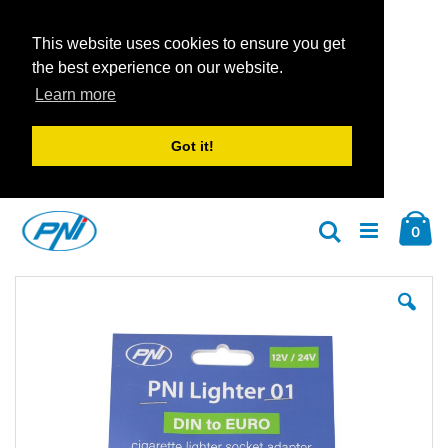
This website uses cookies to ensure you get
the best experience on our website.
Learn more
Got it!
Zum
Car
Inhalt
Arti
0
Suche
springen
Zum
Zu
Ende
An
der
der
Bildgalerie
Bil
springen
spr