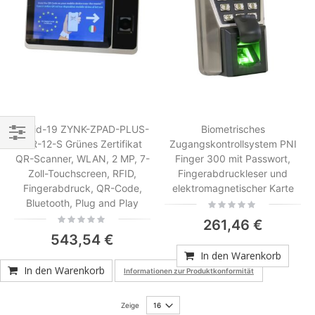
Covid-19 ZYNK-ZPAD-PLUS-
Biometrisches
QR-12-S Grünes Zertifikat
Zugangskontrollsystem PNI
Einkaufsoptionen
QR-Scanner, WLAN, 2 MP, 7-
Finger 300 mit Passwort,
Zoll-Touchscreen, RFID,
Fingerabdruckleser und
Fingerabdruck, QR-Code,
elektromagnetischer Karte
Bluetooth, Plug and Play
Rating:
0%
Rating:
261,46 €
0%
543,54 €
In den Warenkorb
In den Warenkorb
Informationen zur Produktkonformität
Zeige