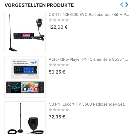
VORGESTELLTEN PRODUKTE
CB TTi TCB-900 EVO Radiosender-Kit + PNI Extra 45 CB-Antenne mit Magnet
Rating:
0%
122,60 €
Auto-MP5-Player PNI Clementine 9550 1DIN-Display 4 Zoll 50Wx4, Bluetooth, UKW-Radio, Carplay, RDS-Funktion
Rating:
0%
50,25 €
CB PNI Escort HP 5500 Radiosender-Set, 4 W, 12 V/24 V, ASQ und PNI Extra 40 CB-Antenne, SWR 1,0, Glasfaser, mit Magnet
Rating:
0%
72,35 €