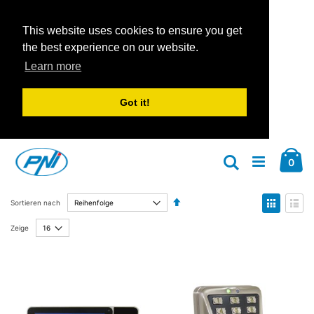
This website uses cookies to ensure you get
the best experience on our website.
Learn more
Got it!
Zum
Car
Inhalt
Arti
0
Suche
springen
Absteigend
Anzeige
Sortieren nach
sortieren
als
Liste
Liste
Zeige