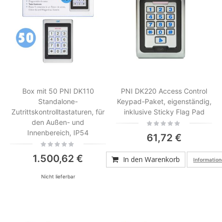
Box mit 50 PNI DK110
PNI DK220 Access Control
Standalone-
Keypad-Paket, eigenständig,
Zutrittskontrolltastaturen, für
inklusive Sticky Flag Pad
den Außen- und
Rating:
0%
Innenbereich, IP54
61,72 €
Rating:
0%
1.500,62 €
In den Warenkorb
Information
Nicht lieferbar