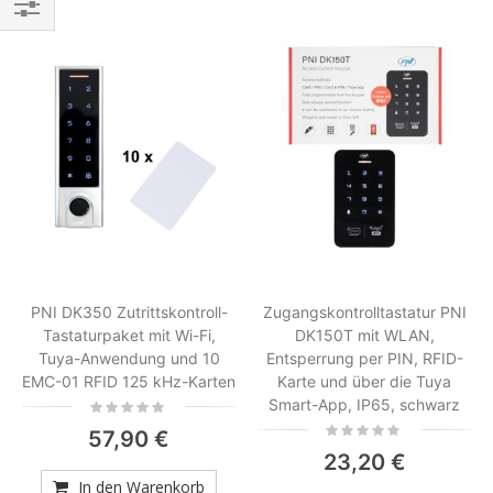
Einkaufsoptionen
PNI DK350 Zutrittskontroll-
Zugangskontrolltastatur PNI
Tastaturpaket mit Wi-Fi,
DK150T mit WLAN,
Tuya-Anwendung und 10
Entsperrung per PIN, RFID-
EMC-01 RFID 125 kHz-Karten
Karte und über die Tuya
Smart-App, IP65, schwarz
Rating:
0%
Rating:
57,90 €
0%
23,20 €
In den Warenkorb