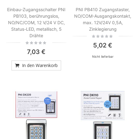
Einbau-Zugangsschalter PNI
PNI PB410 Zugangstaster,
PB103, berührungslos,
NO/COM-Ausgangskontakt,
NO/NC/COM, 12 V/24 V DC,
max. 12V/24V 0,5A,
Status-LED, metallisch, 5
Zinklegierung
Drähte
Rating:
0%
Rating:
5,02 €
0%
7,03 €
Nicht lieferbar
In den Warenkorb