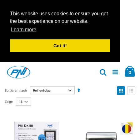
This website uses cookies to ensure you get
the best experience on our website.
Learn more
Got it!
Zum
Car
Inhalt
Arti
0
Suche
springen
Absteigend
Anzeige
Sortieren nach
sortieren
als
Liste
Liste
Zeige