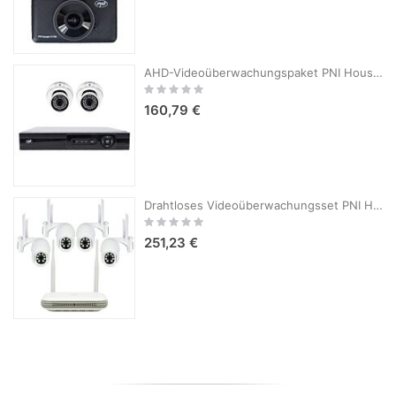
AHD-Videoüberwachungspaket PNI House AHD880, 8 Kanäle, 5 MP – DVR/NVR und 2 Außenkameras AHD25, 5 MP, Kuppel, IP66
Rating:
0%
160,79 €
Drahtloses Videoüberwachungsset PNI House WiFi800 NVR und 4 PNI IP840-Außenkameras, 8 MP, 4K, IP65
Rating:
0%
251,23 €