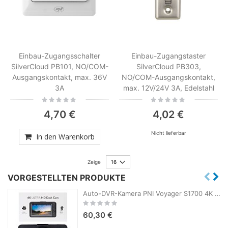
Einbau-Zugangsschalter
Einbau-Zugangstaster
SilverCloud PB101, NO/COM-
SilverCloud PB303,
Ausgangskontakt, max. 36V
NO/COM-Ausgangskontakt,
3A
max. 12V/24V 3A, Edelstahl
Rating:
Rating:
0%
0%
4,70 €
4,02 €
Nicht lieferbar
In den Warenkorb
Zeige
VORGESTELLTEN PRODUKTE
Auto-DVR-Kamera PNI Voyager S1700 4K UHD, 3-Zoll-Bildschirm, zyklische Aufzeichnung, Parküberwachung, Bewegungserkennung, 12V/24V-Stromversorgung
Rating:
0%
60,30 €