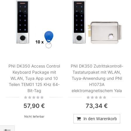
PNI DK350 Access Control
PNI DK350 Zutrittskontroll-
Keyboard Package mit
Tastaturpaket mit WLAN,
WLAN, Tuya App und 10
Tuya-Anwendung und PNI
Teilen TEM01 125 KHz 64-
H1073A
Bit-Tag
elektromagnetischem Yala
Rating:
Rating:
0%
0%
57,90 €
73,34 €
Nicht lieferbar
In den Warenkorb