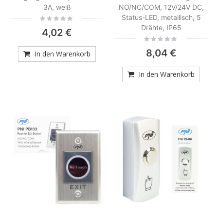
3A, weiß
NO/NC/COM, 12V/24V DC,
Status-LED, metallisch, 5
Rating:
0%
Drähte, IP65
4,02 €
Rating:
0%
8,04 €
In den Warenkorb
In den Warenkorb