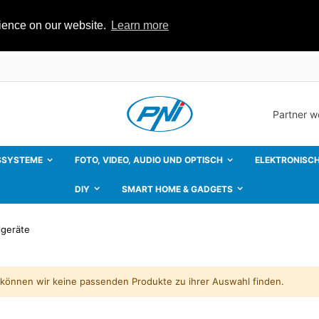
rience on our website.
Learn more
Partner 
SSYSTEME
FOTO, VIDEO, AUDIO UND OPTISCH
ELEKTRONISCH
DIY
SMART HOME & GADGETS
lgeräte
 können wir keine passenden Produkte zu ihrer Auswahl finden.
Auto MP5-Player PNI Clementine 9555 1DIN Display 5 Zoll 4 x 50W, Bluetooth, UKW-Radio, Carplay, RDS-Funktion
ating:
Rating:
0%
0%