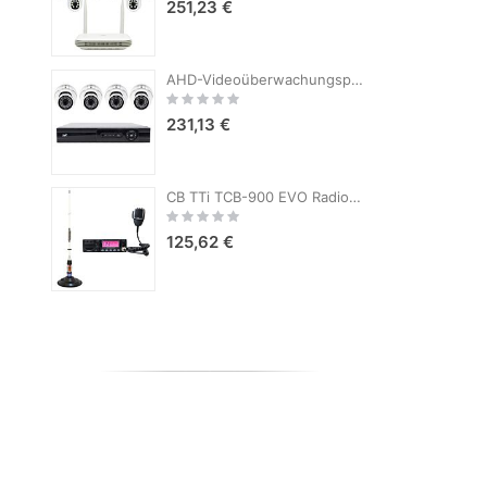
251,23 €
AHD-Videoüberwachungspaket PNI House AHD880, 8 Kanäle, 5 MP – DVR/NVR und 4 Außenkameras AHD25, 5 MP, Kuppel, IP66
Rating:
R
0%
231,13 €
CB TTi TCB-900 EVO Radiosender-Kit + PNI ML70 CB-Antenne, Länge 70 cm
Rating:
R
0%
125,62 €