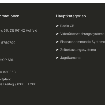
formationen
Hauptkategorien
Radio CB
ls 56, DE 96142 Hollfeld
Videoüberwachungssysteme
Einbruchhemmende Systeme
4 5759790
Zeiterfassungssysteme
Jagdkameras
HOP SRL
10 830353
itplan:
s Freitag / 8:00 - 17:00