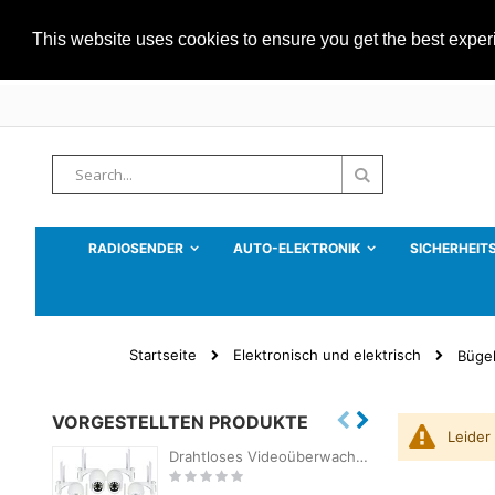
This website uses cookies to ensure you get the best expe
Zum
Inhalt
springen
Suche
Suche
RADIOSENDER
AUTO-ELEKTRONIK
SICHERHEIT
Startseite
Elektronisch und elektrisch
Büge
VORGESTELLTEN PRODUKTE
Leider
Drahtloses Videoüberwachungsset PNI House WiFi800 NVR und 4 PNI IP840-Außenkameras, 8 MP, 4K, IP65
Rating:
R
0%