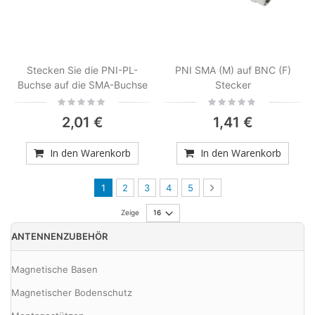
Stecken Sie die PNI-PL-
PNI SMA (M) auf BNC (F)
Buchse auf die SMA-Buchse
Stecker
Rating:
Rating:
0%
0%
2,01 €
1,41 €
In den Warenkorb
In den Warenkorb
Seite
Sie lesen gerade die Seite
Seite
Seite
Seite
Seite
Seite
Weiter
1
2
3
4
5
Zeige
ANTENNENZUBEHÖR
Magnetische Basen
Magnetischer Bodenschutz