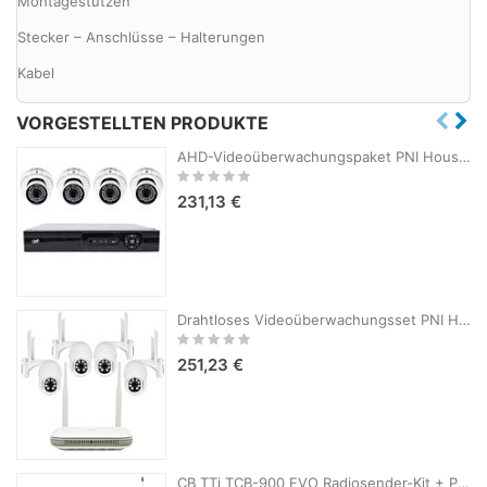
Montagestützen
Stecker – Anschlüsse – Halterungen
Kabel
VORGESTELLTEN PRODUKTE
AHD-Videoüberwachungspaket PNI House AHD880, 8 Kanäle, 5 MP – DVR/NVR und 4 Außenkameras AHD25, 5 MP, Kuppel, IP66
Rating:
0%
231,13 €
Drahtloses Videoüberwachungsset PNI House WiFi800 NVR und 4 PNI IP840-Außenkameras, 8 MP, 4K, IP65
Rating:
0%
251,23 €
CB TTi TCB-900 EVO Radiosender-Kit + PNI ML100 CB-Antenne mit Magnet