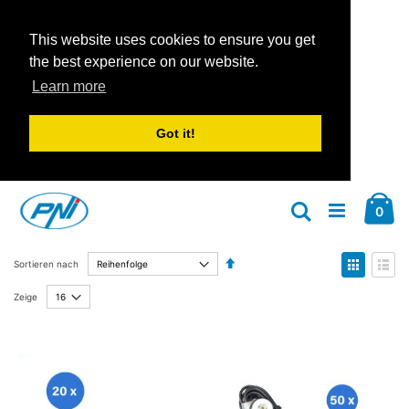
This website uses cookies to ensure you get
the best experience on our website.
Learn more
Got it!
Zum
Car
Inhalt
Arti
0
Suche
springen
Absteigend
Anzeige
Sortieren nach
sortieren
als
Liste
Liste
Zeige