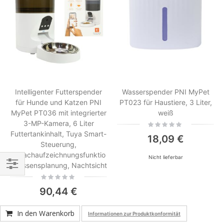
Intelligenter Futterspender
Wasserspender PNI MyPet
für Hunde und Katzen PNI
PT023 für Haustiere, 3 Liter,
MyPet PT036 mit integrierter
weiß
3-MP-Kamera, 6 Liter
Rating:
0%
Futtertankinhalt, Tuya Smart-
18,09 €
Steuerung,
Sprachaufzeichnungsfunktio
Nicht lieferbar
n, Essensplanung, Nachtsicht
Einkaufsoptionen
Rating:
0%
90,44 €
In den Warenkorb
Informationen zur Produktkonformität