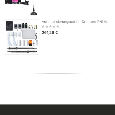
Automatisierungsset für Drehtore PNI MAB300LR, 2 Motoren 40 W, Tor 2 x 2,5 m max., Torgewicht 200 kg, inklusive Smart-Relais RG120LR
Rating:
0%
261,26 €