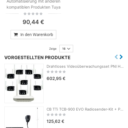
Automatisierung mit anderen
kompatiblen Produkten Tuya
Rating:
0%
90,44 €
In den Warenkorb
Zeige
VORGESTELLTEN PRODUKTE
Drahtloses Videoüberwachungsset PNI House WiFi800 NVR und 8 Kameras PNI IP590 2 x 2 MP
Rating:
0%
602,95 €
CB TTi TCB-900 EVO Radiosender-Kit + PNI ML100 CB-Antenne mit Magnet
Rating:
0%
125,62 €