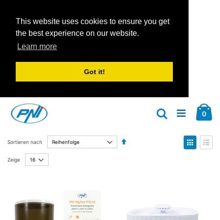
This website uses cookies to ensure you get
the best experience on our website.
Learn more
Got it!
Zum
Car
Inhalt
Arti
0
Suche
springen
Absteigend
Anzeige
Sortieren nach
sortieren
als
Liste
Liste
Zeige