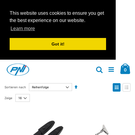
This website uses cookies to ensure you get
the best experience on our website.
Learn more
Got it!
Zum
Car
Inhalt
Arti
0
Suche
springen
Absteigend
Anzeige
Sortieren nach
sortieren
als
Liste
Liste
Zeige