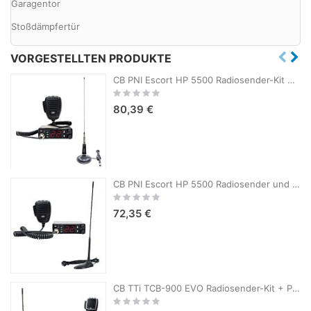
Garagentor
Stoßdämpfertür
VORGESTELLTEN PRODUKTE
CB PNI Escort HP 5500 Radiosender-Kit mit CB PNI LED 2000-Antenne, 90 cm, 500 W, leuchtet während der Übertragung, Magnetfuß im Lieferumfang enthalten
Rating:
0%
80,39 €
CB PNI Escort HP 5500 Radiosender und CB PNI Extra 45 Antenne, 45 cm, SWR 1,0, 26-30 MHz, 150 W, schwarz
Rating:
0%
72,35 €
CB TTi TCB-900 EVO Radiosender-Kit + PNI Extra 45 CB-Antenne mit Magnet
Rating:
0%