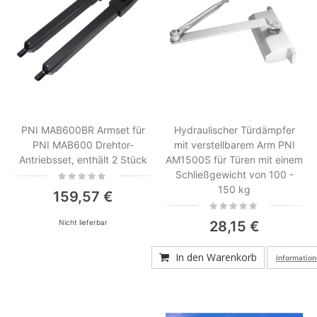
PNI MAB600BR Armset für
Hydraulischer Türdämpfer
PNI MAB600 Drehtor-
mit verstellbarem Arm PNI
Antriebsset, enthält 2 Stück
AM1500S für Türen mit einem
Schließgewicht von 100 -
Rating:
0%
150 kg
159,57 €
Rating:
0%
Nicht lieferbar
28,15 €
In den Warenkorb
Information