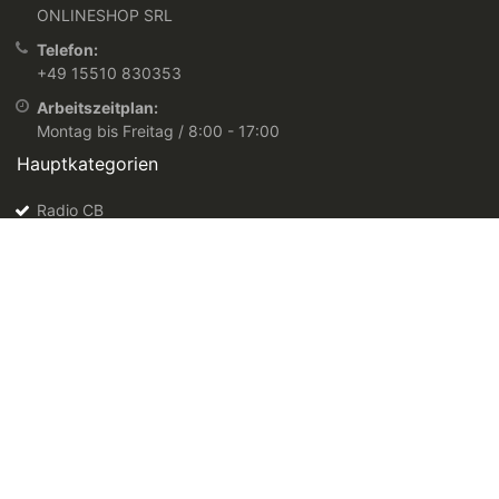
ONLINESHOP SRL
Telefon:
+49 15510 830353
Arbeitszeitplan:
Montag bis Freitag / 8:00 - 17:00
Hauptkategorien
Radio CB
Videoüberwachungssysteme
Einbruchhemmende Systeme
Zeiterfassungssysteme
Jagdkameras
Sie finden uns auch auf: