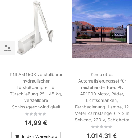
Einkaufsoptionen
PNI AM450S verstellbarer
Komplettes
hydraulischer
Automatisierungsset für
Türstoßdämpfer für
freistehende Tore: PNI
Türschließung 25 - 45 kg,
AP1000 Motor, Räder,
verstellbare
Lichtschranken,
Schlossgeschwindigkeit
Fernbedienung, Lampe, 12
Meter Zahnstange, 6 x 2 m
Rating:
0%
Schiene, 230 V, Schiebetor
14,99 €
Rating:
0%
1.014,31 €
In den Warenkorb