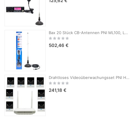
125,62 €
Bax 20 Stück CB-Antennen PNI ML100, Länge 100 cm, 26-30 MHz, 250 W, 125 mm Magnet im Lieferumfang enthalten
Rating:
0%
502,46 €
Drahtloses Videoüberwachungsset PNI House WiFi800 NVR und 8 PNI IP744 4MP-Kameras
Rating:
0%
241,18 €