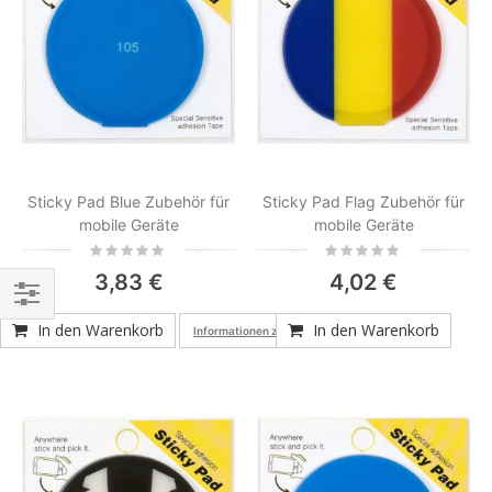
Sticky Pad Blue Zubehör für
Sticky Pad Flag Zubehör für
mobile Geräte
mobile Geräte
Rating:
Rating:
0%
0%
3,83 €
4,02 €
Einkaufsoptionen
In den Warenkorb
In den Warenkorb
Informationen zur Produktkonformität