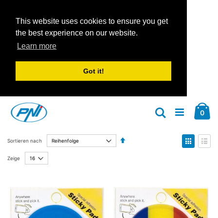
This website uses cookies to ensure you get
the best experience on our website.
Learn more
Got it!
Zum
Car
Inhalt
Arti
0
Suche
springen
Absteigend
Anzeige
Sortieren nach
sortieren
als
Liste
Liste
Zeige