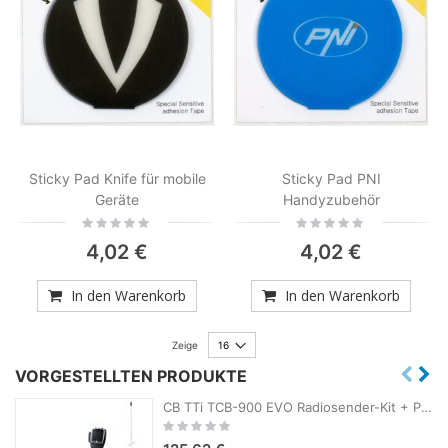
Sticky Pad Knife für mobile
Sticky Pad PNI
Geräte
Handyzubehör
Rating:
Rating:
0%
0%
4,02 €
4,02 €
In den Warenkorb
In den Warenkorb
Zeige
VORGESTELLTEN PRODUKTE
CB TTi TCB-900 EVO Radiosender-Kit + PNI ML100 CB-Antenne mit Magnet
Rating:
0%