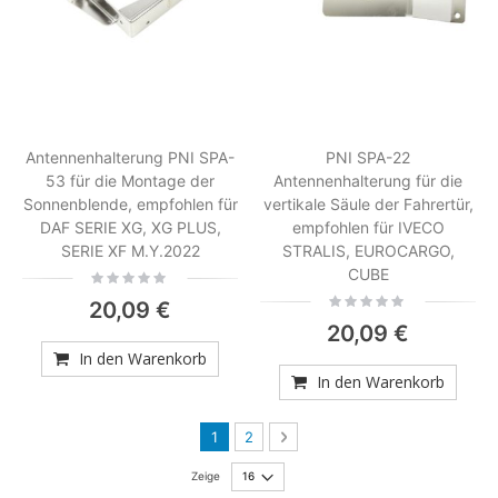
Antennenhalterung PNI SPA-
PNI SPA-22
53 für die Montage der
Antennenhalterung für die
Sonnenblende, empfohlen für
vertikale Säule der Fahrertür,
DAF SERIE XG, XG PLUS,
empfohlen für IVECO
SERIE XF M.Y.2022
STRALIS, EUROCARGO,
CUBE
Rating:
0%
Rating:
20,09 €
0%
20,09 €
In den Warenkorb
In den Warenkorb
Seite
Sie lesen gerade die Seite
Seite
Seite
Weiter
1
2
Zeige