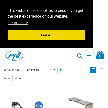
This website uses cookies to ensure you get
the best experience on our website.
Learn more
Got it!
Zum
Car
Inhalt
Arti
0
Suche
springen
Absteigend
Anzeige
Sortieren nach
sortieren
als
Liste
Liste
Zeige