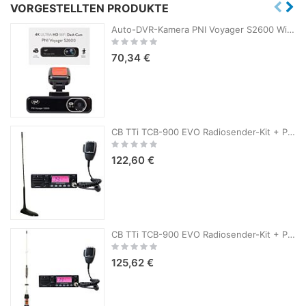
VORGESTELLTEN PRODUKTE
Auto-DVR-Kamera PNI Voyager S2600 WiFi, 4K Ultra HD, GPS, ohne Display, Parküberwachungsfunktion, G-Sensor, Video- und Audioaufzeichnung, 12V/24V-Stromversorgung
Rating:
0%
70,34 €
CB TTi TCB-900 EVO Radiosender-Kit + PNI Extra 45 CB-Antenne mit Magnet
Rating:
0%
122,60 €
CB TTi TCB-900 EVO Radiosender-Kit + PNI ML70 CB-Antenne, Länge 70 cm
Rating:
0%
125,62 €