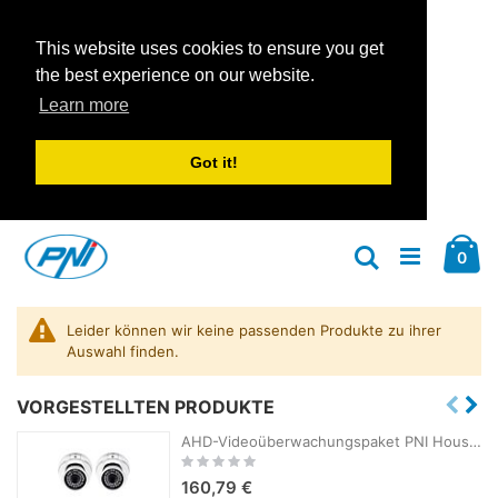
This website uses cookies to ensure you get
the best experience on our website.
Learn more
Got it!
Zum
Car
Inhalt
Arti
0
Suche
springen
Leider können wir keine passenden Produkte zu ihrer
Auswahl finden.
VORGESTELLTEN PRODUKTE
AHD-Videoüberwachungspaket PNI House AHD880, 8 Kanäle, 5 MP – DVR/NVR und 2 Außenkameras AHD25, 5 MP, Kuppel, IP66
Rating:
0%
160,79 €