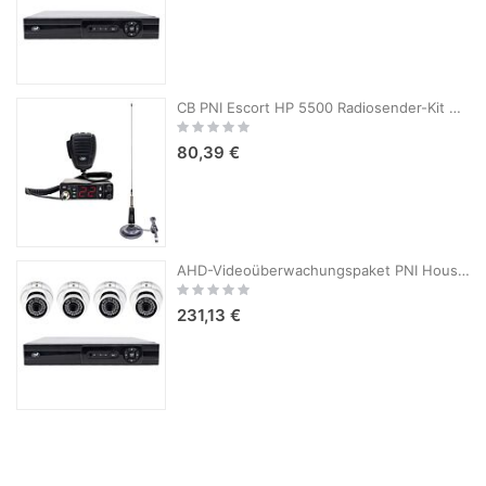
CB PNI Escort HP 5500 Radiosender-Kit mit CB PNI LED 2000-Antenne, 90 cm, 500 W, leuchtet während der Übertragung, Magnetfuß im Lieferumfang enthalten
Rating:
0%
80,39 €
AHD-Videoüberwachungspaket PNI House AHD880, 8 Kanäle, 5 MP – DVR/NVR und 4 Außenkameras AHD25, 5 MP, Kuppel, IP66
Rating:
0%
231,13 €