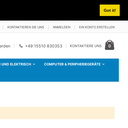
Got it!
KONTAKTIEREN SIE UNS
ANMELDEN
EIN KONTO ERSTELLEN
Cart
Artikel
0
werden
+49 15510 830353
KONTAKTIERE UNS
 UND ELEKTRISCH
COMPUTER & PERIPHERIEGERÄTE
CB TTi TCB-900 EVO Radiosender-Kit + PNI ML70 CB-Antenne, Länge 70 cm