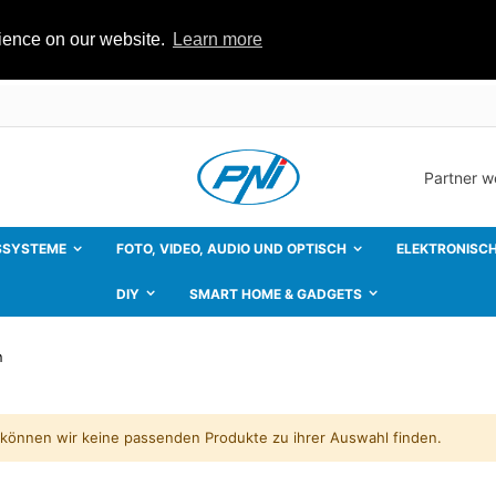
rience on our website.
Learn more
Partner 
SSYSTEME
FOTO, VIDEO, AUDIO UND OPTISCH
ELEKTRONISCH
DIY
SMART HOME & GADGETS
n
 können wir keine passenden Produkte zu ihrer Auswahl finden.
Drahtloses Videoüberwachungsset PNI House WiFi800 NVR und 8 PNI IP744 4MP-Kameras
ating:
Rating:
0%
0%