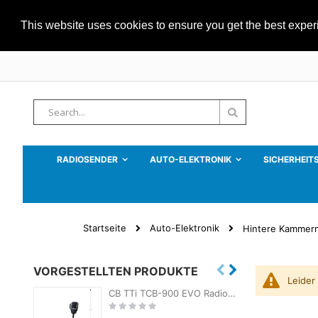
This website uses cookies to ensure you get the best expe
Zum
Inhalt
springen
Suche
Suche
RADIOSENDER
AUTO-ELEKTRONIK
SICHERHEIT
Startseite
Auto-Elektronik
Hintere Kammer
VORGESTELLTEN PRODUKTE
Leider
CB TTi TCB-900 EVO Radiosender-Kit + PNI ML100 CB-Antenne mit Magnet
Rating:
R
0%