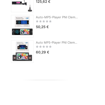
125,62 €
Auto-MP5-Player PNI Clementine 9550 1DIN-Display 4 Zoll 50Wx4, Bluetooth, UKW-Radio, Carplay, RDS-Funktion
Rating:
R
0%
50,25 €
Auto MP5-Player PNI Clementine 9555 1DIN Display 5 Zoll 4 x 50W, Bluetooth, UKW-Radio, Carplay, RDS-Funktion
Rating:
R
0%
60,29 €