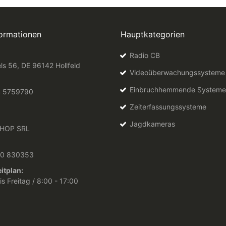
formationen
Hauptkategorien
Radio CB
ls 56, DE 96142 Hollfeld
Videoüberwachungssysteme
Einbruchhemmende Systeme
4 5759790
Zeiterfassungssysteme
Jagdkameras
HOP SRL
10 830353
itplan:
s Freitag / 8:00 - 17:00