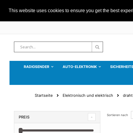
This website uses cookies to ensure you get the best expe
Zum
Inhalt
springen
Suche
Suche
RADIOSENDER
AUTO-ELEKTRONIK
SICHERHEIT
Startseite
Elektronisch und elektrisch
draht
Sortieren nach
PREIS