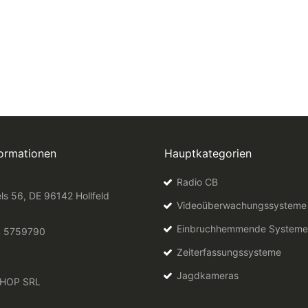
formationen
Hauptkategorien
Radio CB
ls 56, DE 96142 Hollfeld
Videoüberwachungssysteme
Einbruchhemmende Systeme
4 5759790
Zeiterfassungssysteme
Jagdkameras
HOP SRL