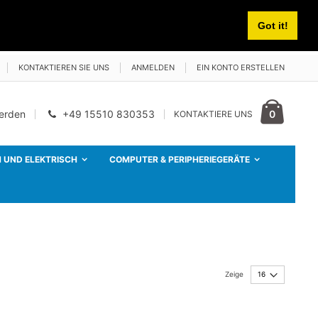
Got it!
KONTAKTIEREN SIE UNS
ANMELDEN
EIN KONTO ERSTELLEN
Cart
Artikel
0
werden
+49 15510 830353
KONTAKTIERE UNS
 UND ELEKTRISCH
COMPUTER & PERIPHERIEGERÄTE
Zeige