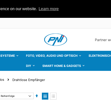
rience on our website.
Learn more
Partner 
SSYSTEME
FOTO, VIDEO, AUDIO UND OPTISCH
ELEKTRONISCH
DIY
SMART HOME & GADGETS
los
Drahtlose Empfänger
Absteigend
Anzeigen
sortieren
als
Liste
Liste