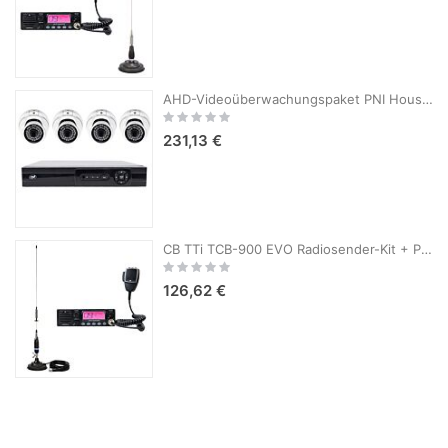
AHD-Videoüberwachungspaket PNI House AHD880, 8 Kanäle, 5 MP – DVR/NVR und 4 Außenkameras AHD25, 5 MP, Kuppel, IP66
Rating:
0%
231,13 €
CB TTi TCB-900 EVO Radiosender-Kit + PNI S75 CB-Antenne mit Magnet
Rating:
0%
126,62 €