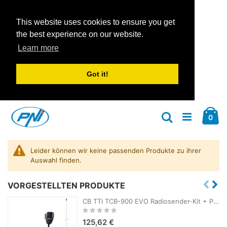
This website uses cookies to ensure you get
the best experience on our website.
Learn more
Got it!
Zum
Car
Inhalt
Arti
0
Suche
springen
Leider können wir keine passenden Produkte zu ihrer
Auswahl finden.
VORGESTELLTEN PRODUKTE
CB TTi TCB-900 EVO Radiosender-Kit + PNI ML100 CB-Antenne mit Magnet
Rating:
0%
125,62 €