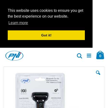
This website uses cookies to ensure you get
the best experience on our website.
Learn more
Got it!
Zum
Car
Inhalt
Arti
0
Suche
springen
Zum
Zu
Ende
An
der
der
Bildgalerie
Bil
springen
spr