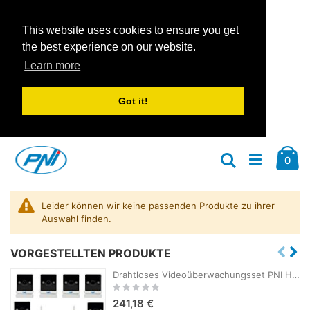
This website uses cookies to ensure you get
the best experience on our website.
Learn more
Got it!
Zum
Car
Inhalt
Arti
0
Suche
springen
Leider können wir keine passenden Produkte zu ihrer
Auswahl finden.
VORGESTELLTEN PRODUKTE
Drahtloses Videoüberwachungsset PNI House WiFi800 NVR und 8 PNI IP744 4MP-Kameras
Rating:
0%
241,18 €