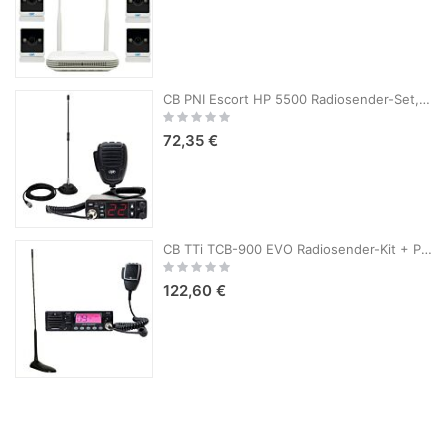
CB PNI Escort HP 5500 Radiosender-Set, 4 W, 12 V/24 V, ASQ und PNI Extra 40 CB-Antenne, SWR 1,0, Glasfaser, mit Magnet
Rating:
0%
72,35 €
CB TTi TCB-900 EVO Radiosender-Kit + PNI Extra 45 CB-Antenne mit Magnet
Rating:
0%
122,60 €