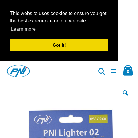
This website uses cookies to ensure you get
the best experience on our website.
Learn more
Got it!
Zum
Car
Inhalt
Arti
0
Suche
springen
Zum
Zu
Ende
An
der
der
Bildgalerie
Bil
springen
spr