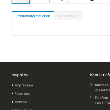
Produktinformationen
Rezensionen
mypni.de
Kontaktin
Adresse:
Impressum
Wiesentfe
Über uns
Telefon:
Kontakt
+49 927