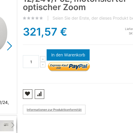
optischer Zoom
Seien Sie der Erste, der dieses Produkt 
321,57 €
Liefe
SK
In den Warenkorb
2/24,
Videoüberwachungskamera PNI IP9444 4MP, AI, POE, 
motorisierter optischer Zoom
Informationen zur Produktkonformität