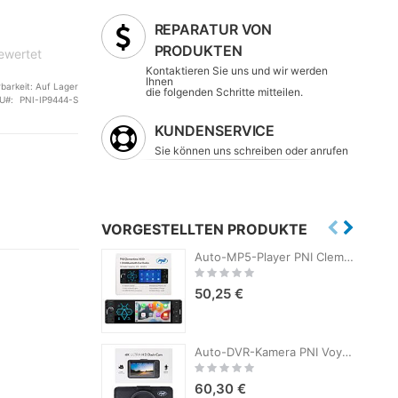
REPARATUR VON
PRODUKTEN
bewertet
Kontaktieren Sie uns und wir werden
Ihnen
rbarkeit:
Auf Lager
die folgenden Schritte mitteilen.
U
PNI-IP9444-S
KUNDENSERVICE
Sie können uns schreiben oder anrufen
VORGESTELLTEN PRODUKTE
Auto-MP5-Player PNI Clementine 9550 1DIN-Display 4 Zoll 50Wx4, Bluetooth, UKW-Radio, Carplay, RDS-Funktion
Rating:
0%
50,25 €
12/24,
Auto-DVR-Kamera PNI Voyager S1700 4K UHD, 3-Zoll-Bildschirm, zyklische Aufzeichnung, Parküberwachung, Bewegungserkennung, 12V/24V-Stromversorgung
Rating:
0%
60,30 €