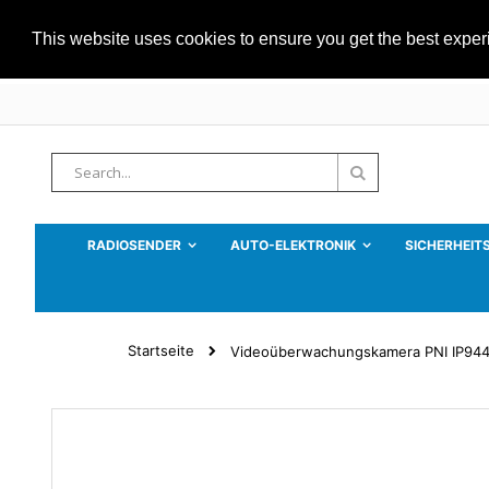
This website uses cookies to ensure you get the best expe
Zum
Inhalt
springen
Suche
Suche
RADIOSENDER
AUTO-ELEKTRONIK
SICHERHEIT
Startseite
Videoüberwachungskamera PNI IP9444 
Zum
Ende
der
Bildgalerie
springen