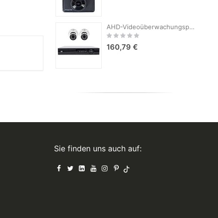
AHD-Videoüberwachungspaket PNI House AHD880, 8 Kanäle, 5 MP – DVR/NVR und 2 Außenkameras AHD25, 5 MP, Kuppel, IP66
Rating:
0%
160,79 €
Sie finden uns auch auf: