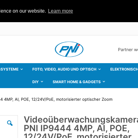
rience on our website.
Learn more
Partner 
SSYSTEME
FOTO, VIDEO, AUDIO UND OPTISCH
ELEKTRONISCH
DIY
SMART HOME & GADGETS
4MP, AI, POE, 12/24V/PoE, motorisierter optischer Zoom
Videoüberwachungskamer
Zum
Anfang
PNI IP9444 4MP, AI, POE,
der
Bildgalerie
12/24V/PoE, motorisierter
springen