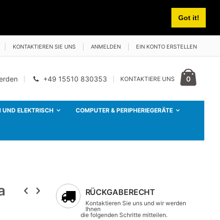
Got it!
KONTAKTIEREN SIE UNS
ANMELDEN
EIN KONTO ERSTELLEN
Cart
Artikel
0
werden
+49 15510 830353
KONTAKTIERE UNS
 UND ELEKTRISCH
COMPUTER & PERIPHERIEGERÄTE
a
RÜCKGABERECHT
Kontaktieren Sie uns und wir werden
Ihnen
die folgenden Schritte mitteilen.