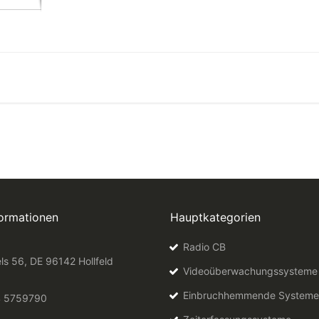
formationen
Hauptkategorien
Radio CB
ls 56, DE 96142 Hollfeld
Videoüberwachungssysteme
Einbruchhemmende Systeme
4 5759790