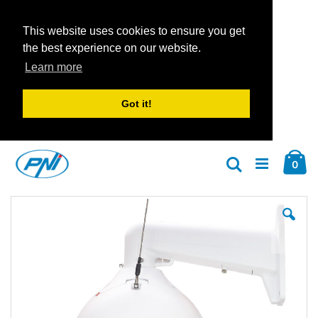
This website uses cookies to ensure you get
the best experience on our website.
Learn more
Got it!
Zum
Car
Inhalt
Arti
0
Suche
springen
Zum
Zu
Ende
An
der
der
Bildgalerie
Bil
springen
spr