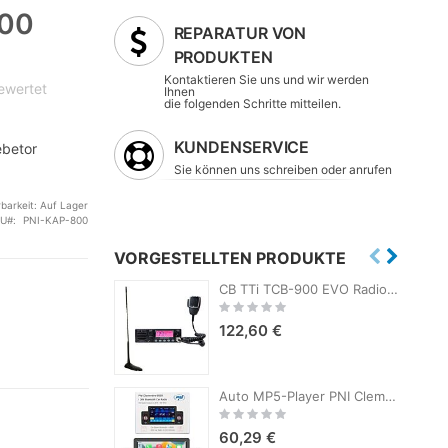
100
REPARATUR VON
PRODUKTEN
Kontaktieren Sie uns und wir werden
bewertet
Ihnen
die folgenden Schritte mitteilen.
KUNDENSERVICE
ebetor
Sie können uns schreiben oder anrufen
rbarkeit:
Auf Lager
U
PNI-KAP-800
VORGESTELLTEN PRODUKTE
CB TTi TCB-900 EVO Radiosender-Kit + PNI Extra 45 CB-Antenne mit Magnet
Rating:
0%
122,60 €
Auto MP5-Player PNI Clementine 9555 1DIN Display 5 Zoll 4 x 50W, Bluetooth, UKW-Radio, Carplay, RDS-Funktion
Rating:
0%
60,29 €