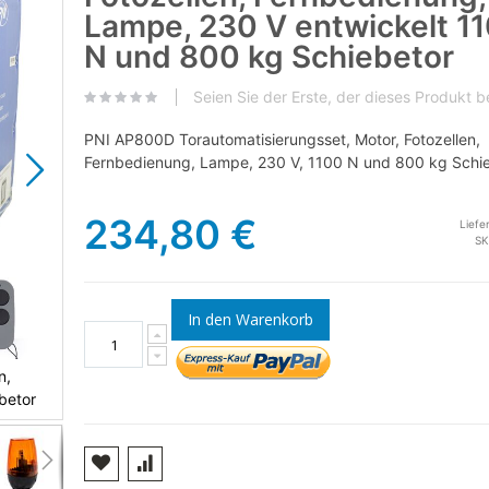
Lampe, 230 V entwickelt 1
N und 800 kg Schiebetor
Seien Sie der Erste, der dieses Produkt 
PNI AP800D Torautomatisierungsset, Motor, Fotozellen,
Fernbedienung, Lampe, 230 V, 1100 N und 800 kg Schi
234,80 €
Liefe
SK
In den Warenkorb
n,
betor
Selbsttragendes Torautomatisierungsset