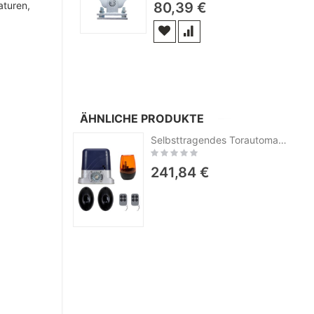
aturen,
80,39 €
ÄHNLICHE PRODUKTE
Selbsttragendes Torautomatisierungsset PNI KAP800D, Motor, Fotozellen, Fernbedienung, Lampe, 230 V, 1100 N und 800 kg Schiebetor
Rating:
0%
241,84 €