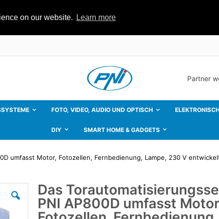
rience on our website.
Learn more
Partner 
SSYSTEME
FOTO, VIDEO, AUDIO UND OPTISCH
ELEKTRONISCH
DIY
SMART HOME & GADGETS
0D umfasst Motor, Fotozellen, Fernbedienung, Lampe, 230 V entwickel
Das Torautomatisierungsse
Zum
Anfang
PNI AP800D umfasst Motor
der
Bildgalerie
Fotozellen, Fernbedienung,
springen