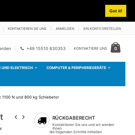
Got it!
KONTAKTIEREN SIE UNS
ANMELDEN
EIN KONTO ERSTELLEN
Cart
Artikel
0
werden
+49 15510 830353
KONTAKTIERE UNS
 UND ELEKTRISCH
COMPUTER & PERIPHERIEGERÄTE
t 1100 N und 800 kg Schiebetor
t
RÜCKGABERECHT
,
Kontaktieren Sie uns und wir werden
Ihnen
die folgenden Schritte mitteilen.