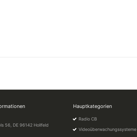
formationen
Hauptkategorien
Radio CB
ls 56, DE 96142 Hollfeld
Videoüberwachungssysteme