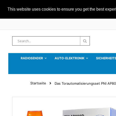
This website uses cookies to ensure you get the best expe
Zum
Inhalt
springen
Suche
Suche
RADIOSENDER
AUTO-ELEKTRONIK
SICHERHEIT
Startseite
Das Torautomatisierungsset PNI AP80
Zum
Ende
der
Bildgalerie
springen