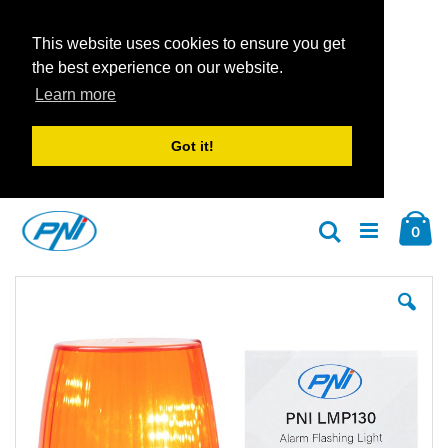
This website uses cookies to ensure you get
the best experience on our website.
Learn more
Got it!
Zum
Car
Inhalt
Arti
0
Suche
springen
Zum
Zu
Ende
An
der
der
Bildgalerie
Bil
springen
spr