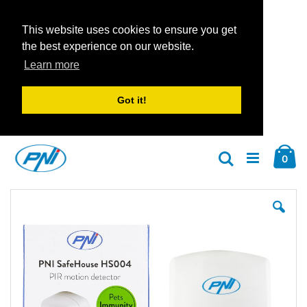
This website uses cookies to ensure you get
the best experience on our website.
Learn more
Got it!
Zum
Car
Inhalt
Arti
0
Suche
springen
Zum
Zu
Ende
An
der
der
Bildgalerie
Bil
springen
spr