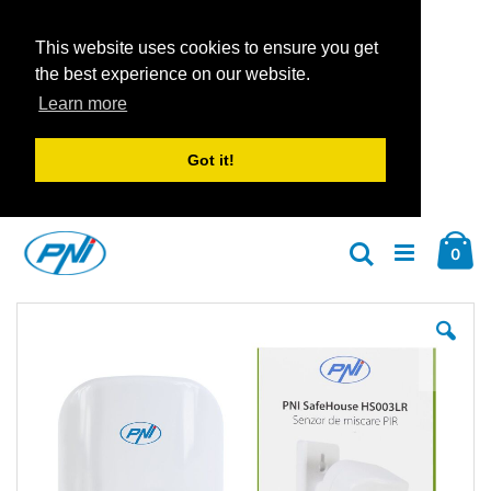
This website uses cookies to ensure you get
the best experience on our website.
Learn more
Got it!
Zum
Car
Inhalt
Arti
0
Suche
springen
Zum
Zu
Ende
An
der
der
Bildgalerie
Bil
springen
spr