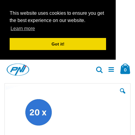
This website uses cookies to ensure you get
the best experience on our website.
Learn more
Got it!
Zum
Car
Inhalt
Arti
0
Suche
springen
Zum
Zu
Ende
An
der
der
Bildgalerie
Bil
springen
spr