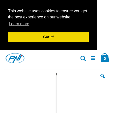
This website uses cookies to ensure you get
the best experience on our website.
Learn more
Got it!
Zum
Car
Inhalt
Arti
0
Suche
springen
Zum
Zu
Ende
An
der
der
Bildgalerie
Bil
springen
spr