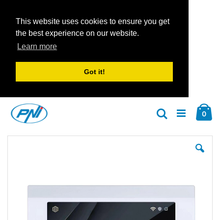
This website uses cookies to ensure you get
the best experience on our website.
Learn more
Got it!
Zum
Car
Inhalt
Arti
0
Suche
springen
Zum
Zu
Ende
An
der
der
Bildgalerie
Bil
springen
spr