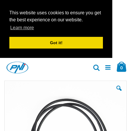
This website uses cookies to ensure you get
the best experience on our website.
Learn more
Got it!
Zum
Car
Inhalt
Arti
0
Suche
springen
Zum
Zu
Ende
An
der
der
Bildgalerie
Bil
springen
spr