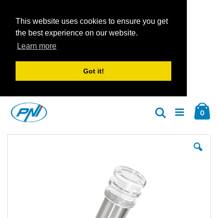
This website uses cookies to ensure you get
the best experience on our website.
Learn more
Got it!
Zum
Car
Inhalt
Arti
0
Suche
springen
Zum
Zu
Ende
An
der
der
Bildgalerie
Bil
springen
spr