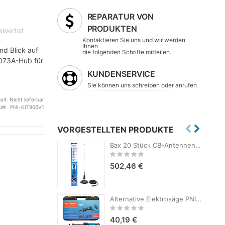
REPARATUR VON
PRODUKTEN
bewertet
Kontaktieren Sie uns und wir werden
Ihnen
nd Blick auf
die folgenden Schritte mitteilen.
1073A-Hub für
KUNDENSERVICE
Sie können uns schreiben oder anrufen
eit:
Nicht lieferbar
U
PNI-KIT900V1
VORGESTELLTEN PRODUKTE
Bax 20 Stück CB-Antennen PNI ML100, Länge 100 cm, 26-30 MHz, 250 W, 125 mm Magnet im Lieferumfang enthalten
Rating:
0%
502,46 €
Alternative Elektrosäge PNI CSW100 ohne Akku, 4 Sägeblätter im Lieferumfang enthalten
Rating:
0%
40,19 €