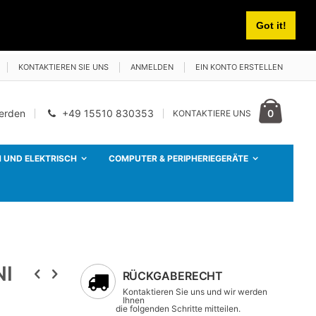
Got it!
KONTAKTIEREN SIE UNS
ANMELDEN
EIN KONTO ERSTELLEN
Cart
Artikel
0
werden
+49 15510 830353
KONTAKTIERE UNS
 UND ELEKTRISCH
COMPUTER & PERIPHERIEGERÄTE
NI
RÜCKGABERECHT
Kontaktieren Sie uns und wir werden
Ihnen
die folgenden Schritte mitteilen.