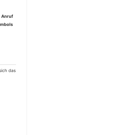
 Anruf
ymbols
sich das