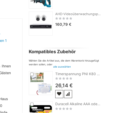
AHD-Videoüberwachungspaket PNI House AHD880, 8 Kanäle, 5 MP – DVR/NVR und 2 Außenkameras AHD25, 5 MP, Kuppel, IP66
Rating:
0%
160,79 €
Kompatibles Zubehör
Wählen Sie die Artikel aus, die dem Warenkorb hinzugefügt
werden sollen, oder
s Ihnen
alle auswählen
/Gästen
In
Timerspannung PNI K80 12V und 3A pt. Yale und Zugangskontrolle
den
Rating:
Warenkorb
0%
26,14 €
In
Duracell Alkaline AAA oder R3 Alkaline Batterie 81480556 Blister von 12bc
den
Rating:
Warenkorb
0%