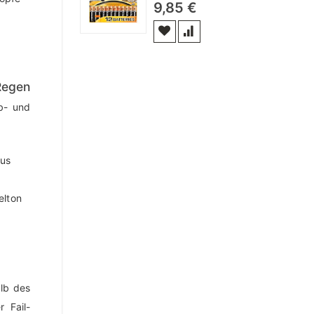
9,85 €
Regen
b- und
lb des
 Fail-