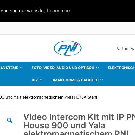
rience on our website.
Learn more
Partner 
SSYSTEME
FOTO, VIDEO, AUDIO UND OPTISCH
ELEKTRONISCH
DIY
SMART HOME & GADGETS
900 und Yala elektromagnetischem PNI H1073A Stahl
Video Intercom Kit mit IP P
Zum
Anfang
House 900 und Yala
der
Bildgalerie
elektromagnetischem PNI
springen