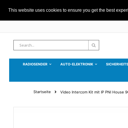
This website uses cookies to ensure you get the best expe
Zum
Inhalt
springen
Suche
Suche
RADIOSENDER
AUTO-ELEKTRONIK
SICHERHEIT
Startseite
Video Intercom Kit mit IP PNI House 
Zum
Ende
der
Bildgalerie
springen