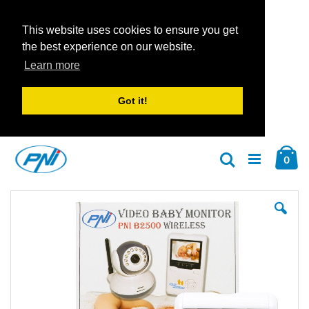
This website uses cookies to ensure you get
the best experience on our website.
Learn more
Got it!
Zum
Car
Inhalt
Arti
0
Suche
springen
Zum
Zu
Ende
An
der
der
Bildgalerie
Bil
springen
spr