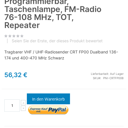
Programmierbar,
Taschenlampe, FM-Radio
76-108 MHz, TOT,
Repeater
Seien Sie der Erste, der dieses Produkt bewertet
Tragbarer VHF / UHF-Radiosender CRT FP00 Dualband 136-
174 und 400-470 MHz Schwarz
56,32 €
Lieferbarkeit:
Auf Lager
SKU
PNI-CRTFP00B
In den Warenkorb