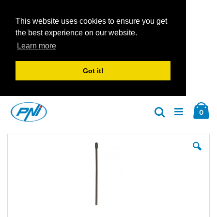
This website uses cookies to ensure you get
the best experience on our website.
Learn more
Got it!
Zum
Car
Inhalt
Arti
0
Suche
springen
Zum
Zu
Ende
An
der
der
Bildgalerie
Bil
springen
spr