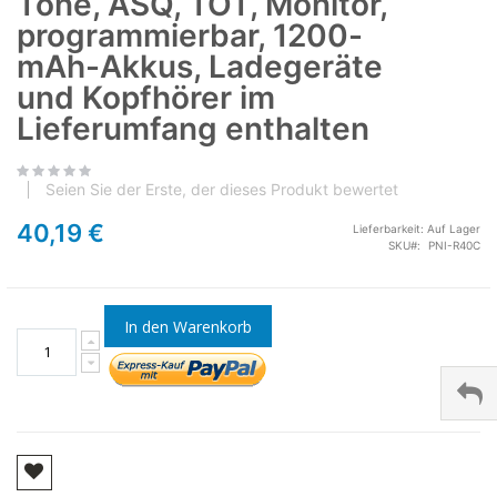
Töne, ASQ, TOT, Monitor,
programmierbar, 1200-
mAh-Akkus, Ladegeräte
und Kopfhörer im
Lieferumfang enthalten
Seien Sie der Erste, der dieses Produkt bewertet
40,19 €
Lieferbarkeit:
Auf Lager
SKU
PNI-R40C
In den Warenkorb