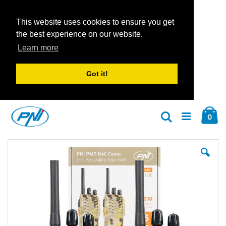
This website uses cookies to ensure you get
the best experience on our website.
Learn more
Got it!
Zum
Car
Inhalt
Arti
0
Suche
springen
Zum
Zu
Ende
An
der
der
Bildgalerie
Bil
springen
spr