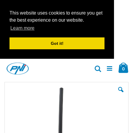
This website uses cookies to ensure you get
the best experience on our website.
Learn more
Got it!
Zum
Car
Inhalt
Arti
0
Suche
springen
Zum
Zu
Ende
An
der
der
Bildgalerie
Bil
springen
spr