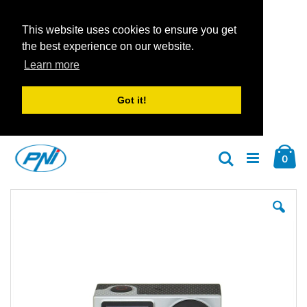
This website uses cookies to ensure you get
the best experience on our website.
Learn more
Got it!
Zum
Car
Inhalt
Arti
0
Suche
springen
Zum
Zu
Ende
An
der
der
Bildgalerie
Bil
springen
spr