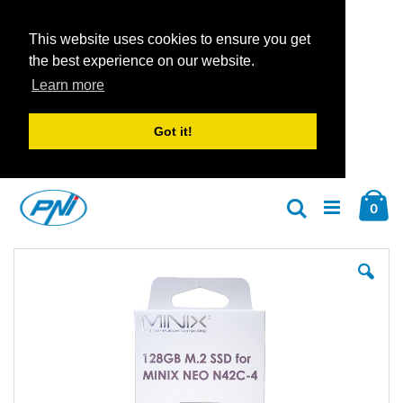
This website uses cookies to ensure you get
the best experience on our website.
Learn more
Got it!
Zum
Car
Inhalt
Arti
0
Suche
springen
Zum
Zu
Ende
An
der
der
Bildgalerie
Bil
springen
spr