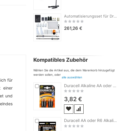
Automatisierungsset für Drehtore PNI MAB300LR, 2 Motoren 40 W, Tor 2 x 2,5 m max., Torgewicht 200 kg, inklusive Smart-Relais RG120LR
Rating:
0%
261,26 €
Kompatibles Zubehör
Wählen Sie die Artikel aus, die dem Warenkorb hinzugefügt
werden sollen, oder
alle auswählen
ich für
In
Duracell Alkaline AA oder R6 Alkaline Batterie 81480573 4bc Blister
 einer
den
Rating:
Warenkorb
0%
tet und
3,82 €
elndes
In
Duracell AA oder R6 Alkalibatterie Code 81483682 18 bc Blister
den
Rating:
Warenkorb
0%