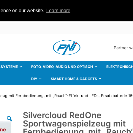
rience on our website.
Learn more
Partner 
SSYSTEME
FOTO, VIDEO, AUDIO UND OPTISCH
ELEKTRONISCH
DIY
SMART HOME & GADGETS
eug mit Fernbedienung, mit „Rauch“-Effekt und LEDs, Ersatzbatterie 1
Silvercloud RedOne
Zum
Anfang
Sportwagenspielzeug mit
der
Bildgalerie
Fernbedienung, mit „Rauch
springen