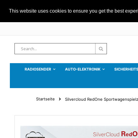
This website uses cookies to ensure you get the best expe
Zum
Inhalt
springen
Suche
Suche
RADIOSENDER
AUTO-ELEKTRONIK
SICHERHEIT
Startseite
Silvercloud RedOne Sportwagenspielz
Zum
Ende
der
Bildgalerie
springen