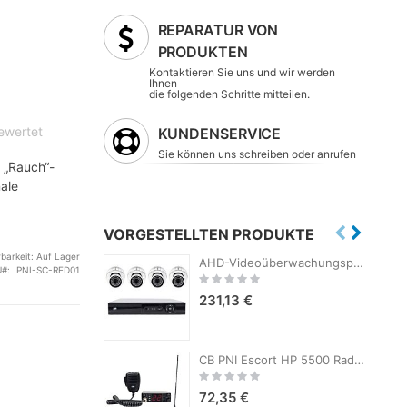
REPARATUR VON
PRODUKTEN
Kontaktieren Sie uns und wir werden
Ihnen
die folgenden Schritte mitteilen.
bewertet
KUNDENSERVICE
Sie können uns schreiben oder anrufen
 „Rauch“-
ale
VORGESTELLTEN PRODUKTE
rbarkeit:
Auf Lager
AHD-Videoüberwachungspaket PNI House AHD880, 8 Kanäle, 5 MP – DVR/NVR und 4 Außenkameras AHD25, 5 MP, Kuppel, IP66
U
PNI-SC-RED01
Rating:
0%
231,13 €
CB PNI Escort HP 5500 Radiosender und CB PNI Extra 45 Antenne, 45 cm, SWR 1,0, 26-30 MHz, 150 W, schwarz
Rating:
0%
72,35 €