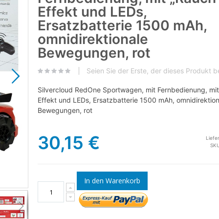
Effekt und LEDs,
Ersatzbatterie 1500 mAh,
omnidirektionale
Bewegungen, rot
Seien Sie der Erste, der dieses Produkt 
Silvercloud RedOne Sportwagen, mit Fernbedienung, mit
Effekt und LEDs, Ersatzbatterie 1500 mAh, omnidirektion
Bewegungen, rot
30,15 €
Liefe
SK
Silvercloud RedOne-Sportwagen
In den Warenkorb