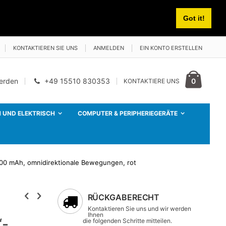
Got it!
KONTAKTIEREN SIE UNS
ANMELDEN
EIN KONTO ERSTELLEN
Cart
Artikel
0
werden
+49 15510 830353
KONTAKTIERE UNS
 UND ELEKTRISCH
COMPUTER & PERIPHERIEGERÄTE
500 mAh, omnidirektionale Bewegungen, rot
RÜCKGABERECHT
Kontaktieren Sie uns und wir werden
Ihnen
“-
die folgenden Schritte mitteilen.