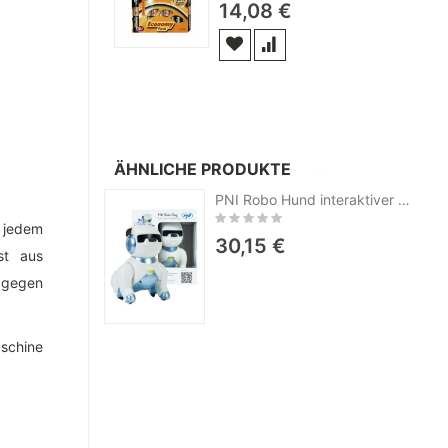
14,08 €
ÄHNLICHE PRODUKTE
PNI Robo Hund interaktiver Smart Robot, Spielzeug, Sprachsteuerung, Touch-Tasten, blau und weiß, Batterie inklusive 3,7V 350mAh
Rating:
 jedem
0%
30,15 €
st aus
n gegen
schine