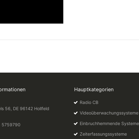
formationen
Hauptkategorien
Radio CB
ls 56, DE 96142 Hollfeld
Videoüberwachungssysteme
Einbruchhemmende Systeme
4 5759790
Zeiterfassungssysteme