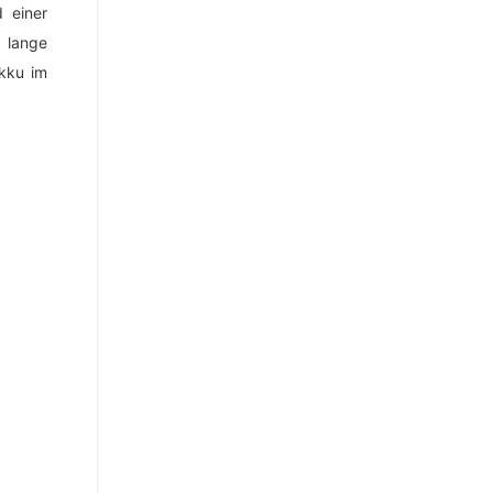
 einer
 lange
kku im