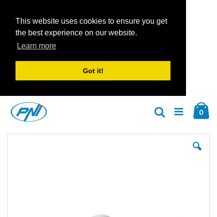
This website uses cookies to ensure you get
the best experience on our website.
Learn more
Got it!
Zum
Car
Inhalt
Arti
0
Suche
springen
Zum
Zu
Ende
An
der
der
Bildgalerie
Bil
springen
spr