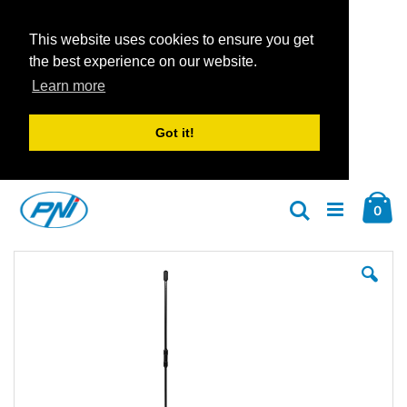
This website uses cookies to ensure you get
the best experience on our website.
Learn more
Got it!
Zum
Car
Inhalt
Arti
0
Suche
springen
Zum
Zu
Ende
An
der
der
Bildgalerie
Bil
springen
spr