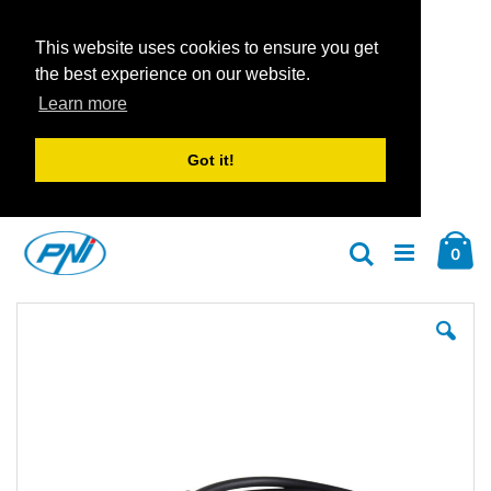
This website uses cookies to ensure you get
the best experience on our website.
Learn more
Got it!
Zum
Car
Inhalt
Arti
0
Suche
springen
Zum
Zu
Ende
An
der
der
Bildgalerie
Bil
springen
spr