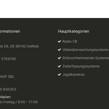
formationen
Hauptkategorien
Radio CB
ls 56, DE 96142 Hollfeld
Videoüberwachungssysteme
Einbruchhemmende Systeme
4 5759790
Zeiterfassungssysteme
Jagdkameras
HOP SRL
10 830353
itplan:
s Freitag / 8:00 - 17:00