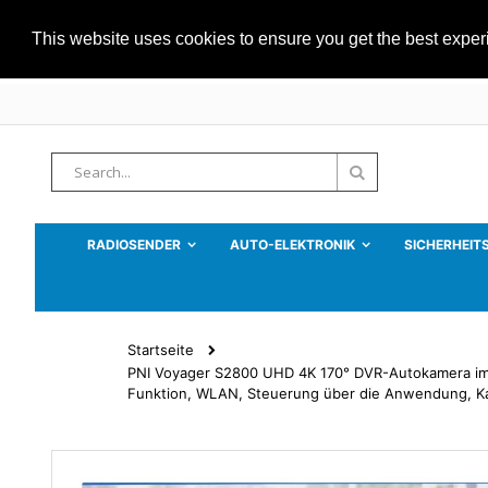
This website uses cookies to ensure you get the best expe
Zum
Inhalt
springen
Suche
Suche
RADIOSENDER
AUTO-ELEKTRONIK
SICHERHEIT
Startseite
PNI Voyager S2800 UHD 4K 170° DVR-Autokamera im R
Funktion, WLAN, Steuerung über die Anwendung, Kam
Zum
Ende