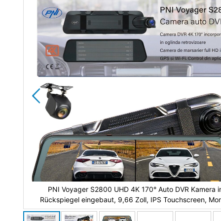
der
Bildgalerie
springen
PNI Voyager S2800 UHD 4K 170° Auto DVR Kamera 
or
Rückspiegel eingebaut, 9,66 Zoll, IPS Touchscreen, Mon