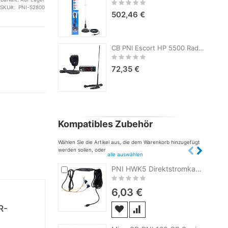
Rating:
SKU
PNI-S2800
0%
502,46 €
CB PNI Escort HP 5500 Radiosender und CB PNI Extra 45 Antenne, 45 cm, SWR 1,0, 26-30 MHz, 150 W, schwarz
Rating:
0%
72,35 €
Kompatibles Zubehör
Wählen Sie die Artikel aus, die dem Warenkorb hinzugefügt
werden sollen, oder
alle auswählen
In
PNI HWK5 Direktstromkabel für Auto-DVRs, 12V/24V Eingang, 5V 2,5A Ausgang, Unterspannungsschutz, Länge 3,5 Meter
den
Rating:
Warenkorb
0%
6,03 €
R-