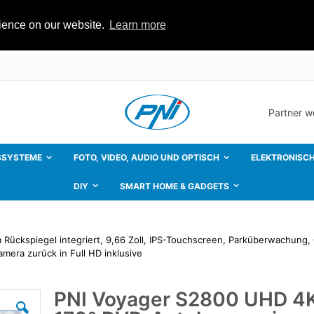
rience on our website.
Learn more
Partner 
SSYSTEME
FOTO, VIDEO, AUDIO UND OPTISCH
ELEKTRONISCH
DIY
SMART HOME & GADGETS
ückspiegel integriert, 9,66 Zoll, IPS-Touchscreen, Parküberwachung,
era zurück in Full HD inklusive
PNI Voyager S2800 UHD 4
Zum
Anfang