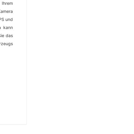
 Ihrem
Kamera
PS und
a kann
ie das
rzeugs