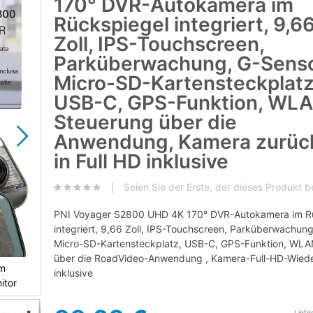
170° DVR-Autokamera im
der
Bildgalerie
Rückspiegel integriert, 9,6
springen
Zoll, IPS-Touchscreen,
Parküberwachung, G-Senso
Micro-SD-Kartensteckplatz
USB-C, GPS-Funktion, WLA
Steuerung über die
Anwendung, Kamera zurüc
in Full HD inklusive
Seien Sie der Erste, der dieses Produkt 
PNI Voyager S2800 UHD 4K 170° DVR-Autokamera im R
integriert, 9,66 Zoll, IPS-Touchscreen, Parküberwachung
Micro-SD-Kartensteckplatz, USB-C, GPS-Funktion, WLA
über die RoadVideo-Anwendung , Kamera-Full-HD-Wied
im
PNI Voyager S2800 UHD 4K 170° Auto DVR Kamera
inklusive
itor
Rückspiegel eingebaut, 9,66 Zoll, IPS Touchscreen, M
Liefe