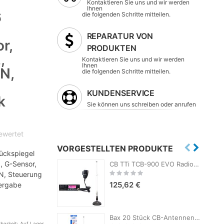
Kontaktieren Sie uns und wir werden
Ihnen
6
die folgenden Schritte mitteilen.
REPARATUR VON
r,
PRODUKTEN
,
Kontaktieren Sie uns und wir werden
Ihnen
N,
die folgenden Schritte mitteilen.
KUNDENSERVICE
k
Sie können uns schreiben oder anrufen
bewertet
VORGESTELLTEN PRODUKTE
ückspiegel
, G-Sensor,
CB TTi TCB-900 EVO Radiosender-Kit + PNI ML100 CB-Antenne mit Magnet
Rating:
N, Steuerung
0%
125,62 €
ergabe
 im
onitor
Bax 20 Stück CB-Antennen PNI ML100, Länge 100 cm, 26-30 MHz, 250 W, 125 mm Magnet im Lieferumfang enthalten
rbarkeit:
Auf Lager