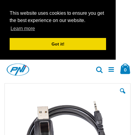
This website uses cookies to ensure you get
the best experience on our website.
Learn more
Got it!
Zum
Car
Inhalt
Arti
0
Suche
springen
Zum
Zu
Ende
An
der
der
Bildgalerie
Bil
springen
spr