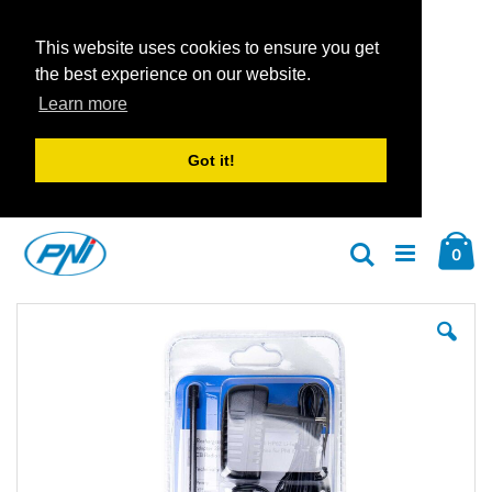
This website uses cookies to ensure you get
the best experience on our website.
Learn more
Got it!
Zum
Car
Inhalt
Arti
0
Suche
springen
Zum
Zu
Ende
An
der
der
Bildgalerie
Bil
springen
spr