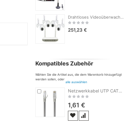
Drahtloses Videoüberwachungsset PNI House WiFi800 NVR und 4 PNI IP840-Außenkameras, 8 MP, 4K, IP65
Rating:
0%
251,23 €
Kompatibles Zubehör
Wählen Sie die Artikel aus, die dem Warenkorb hinzugefügt
werden sollen, oder
alle auswählen
In
Netzwerkkabel UTP CAT6 PNI U0650, Steckerpatch 2xRJ45, 8 Adern x 0,5 mm, 5m
den
Rating:
Warenkorb
0%
1,61 €