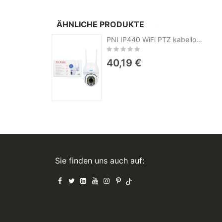
ÄHNLICHE PRODUKTE
PNI IP440 WiFi PTZ kabellose Videoüberwachungskamera, 4 MP, Digitalzoom, Micro-SD-Steckplatz, eigenständig, Bewegungserkennungsalarm, Bewegungsverfolgung
Rating:
0%
40,19 €
Sie finden uns auch auf: