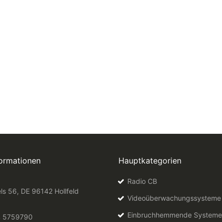
formationen
Hauptkategorien
Radio CB
ls 56, DE 96142 Hollfeld
Videoüberwachungssysteme
Einbruchhemmende Systeme
4 5759790