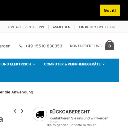
Got it!
KONTAKTIEREN SIE UNS
ANMELDEN
EIN KONTO ERSTELLEN
Cart
Artikel
0
werden
+49 15510 830353
KONTAKTIERE UNS
 UND ELEKTRISCH
COMPUTER & PERIPHERIEGERÄTE
ber die Anwendung
RÜCKGABERECHT
a
Kontaktieren Sie uns und wir werden
Ihnen
die folgenden Schritte mitteilen.