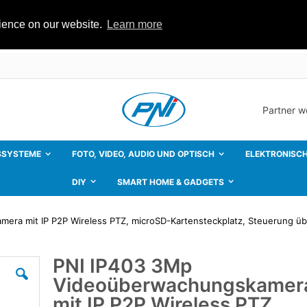
rience on our website.
Learn more
Partner 
SSYSTEME
FOTO, VIDEO, AUDIO UND OPTISCH
ELEKTRONISCH
DIY
SMART HOME & GADGETS
era mit IP P2P Wireless PTZ, microSD-Kartensteckplatz, Steuerung ü
PNI IP403 3Mp
Zum
Anfang
Videoüberwachungskamer
der
Bildgalerie
mit IP P2P Wireless PTZ,
springen