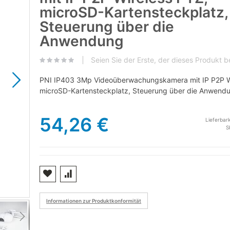
microSD-Kartensteckplatz,
Steuerung über die
Anwendung
Seien Sie der Erste, der dieses Produkt 
PNI IP403 3Mp Videoüberwachungskamera mit IP P2P W
microSD-Kartensteckplatz, Steuerung über die Anwend
54,26 €
Lieferbark
S
Videoüberwachungskamera PNI IP403 3Mp mit I
Informationen zur Produktkonformität