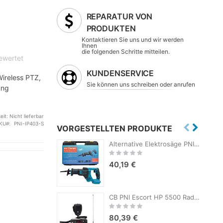
REPARATUR VON
PRODUKTEN
Kontaktieren Sie uns und wir werden
Ihnen
die folgenden Schritte mitteilen.
bewertet
KUNDENSERVICE
ireless PTZ,
Sie können uns schreiben oder anrufen
ung
eit:
Nicht lieferbar
KU
PNI-IP403-S
VORGESTELLTEN PRODUKTE
Alternative Elektrosäge PNI CSW100 ohne Akku, 4 Sägeblätter im Lieferumfang enthalten
Rating:
0%
40,19 €
P
CB PNI Escort HP 5500 Radiosender-Kit mit CB PNI LED 2000-Antenne, 90 cm, 500 W, leuchtet während der Übertragung, Magnetfuß im Lieferumfang enthalten
Rating:
0%
80,39 €