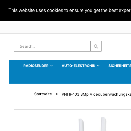
This website uses cookies to ensure you get the best expe
Zum
Inhalt
springen
Suche
Suche
RADIOSENDER
AUTO-ELEKTRONIK
SICHERHEIT
Startseite
PNI IP403 3Mp Videoüberwachungskam
Zum
Ende
der
Bildgalerie
springen