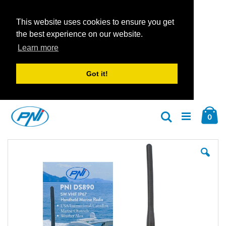
This website uses cookies to ensure you get
the best experience on our website.
Learn more
Got it!
Zum
Car
Inhalt
Arti
0
Suche
springen
Zum
Zu
Ende
An
der
der
Bildgalerie
Bil
springen
spr