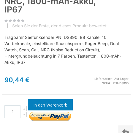
NRC, 1800-mAh-Akku,
IP67
Seien Sie der Erste, der dieses Produkt bewertet
Tragbarer Seefunksender PNI DS890, 88 Kanäle, 10
Wetterkanäle, einstellbare Rauschsperre, Roger Beep, Dual
Watch, Scan, Call, NRC (Noise Reduction Circuit),
Hintergrundbeleuchtung in 7 Farben, Tastenton, 1800-mAh-
Akku, IP67
90,44 €
Lieferbarkeit:
Auf Lager
SKU
PNI-DS890
In den Warenkorb