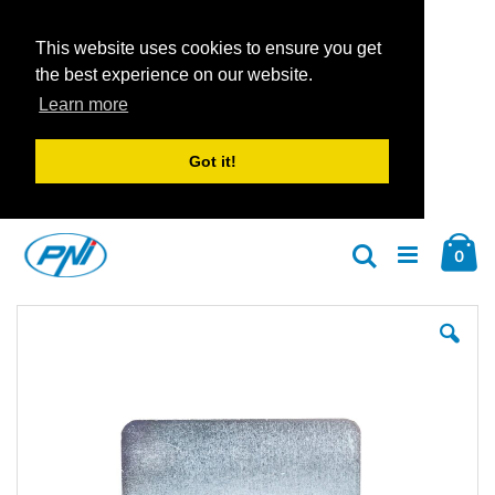
This website uses cookies to ensure you get
the best experience on our website.
Learn more
Got it!
Zum
Car
Inhalt
Arti
0
Suche
springen
Zum
Zu
Ende
An
der
der
Bildgalerie
Bil
springen
spr