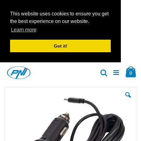
This website uses cookies to ensure you get
the best experience on our website.
Learn more
Got it!
Zum
Car
Inhalt
Arti
0
Suche
springen
Zum
Zu
Ende
An
der
der
Bildgalerie
Bil
springen
spr