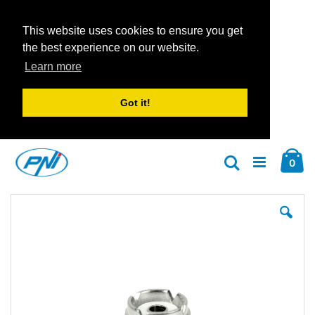
This website uses cookies to ensure you get
the best experience on our website.
Learn more
Got it!
Zum
Car
Inhalt
Arti
0
Suche
springen
Zum
Zu
Ende
An
der
der
Bildgalerie
Bil
springen
spr