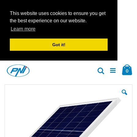
This website uses cookies to ensure you get
the best experience on our website.
Learn more
Got it!
Zum
Car
Inhalt
Arti
0
Suche
springen
Zum
Zu
Ende
An
der
der
Bildgalerie
Bil
springen
spr